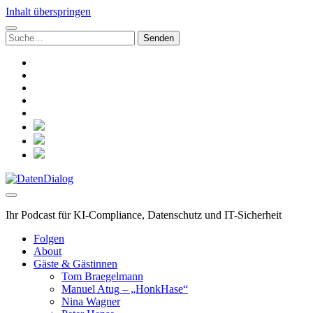
Inhalt überspringen
Suchen
nach:
linkedin
rss
github
hacker-
news
mastodon
social_icon_custom_1
social_icon_custom_2
social_icon_custom_3
DatenDialog
Ihr Podcast für KI-Compliance, Datenschutz und IT-Sicherheit
Folgen
About
Gäste & Gästinnen
Tom Braegelmann
Manuel Atug – „HonkHase“
Nina Wagner