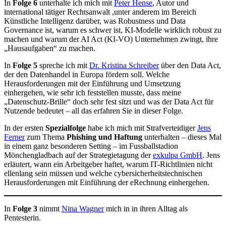
In
Folge 6
unterhalte ich mich mit
Peter Hense
, Autor und
international tätiger Rechtsanwalt ,unter anderem im Bereich
Künstliche Intelligenz darüber, was Robustness und Data
Governance ist, warum es schwer ist, KI-Modelle wirklich robust zu
machen und warum der AI Act (KI-VO) Unternehmen zwingt, ihre
„Hausaufgaben“ zu machen.
In
Folge 5
spreche ich mit
Dr. Kristina Schreiber
über den Data Act,
der den Datenhandel in Europa fördern soll. Welche
Herausforderungen mit der Einführung und Umsetzung
einhergehen, wie sehr ich feststellen musste, dass meine
„Datenschutz-Brille“ doch sehr fest sitzt und was der Data Act für
Nutzende bedeutet – all das erfahren Sie in dieser Folge.
In der ersten
Spezialfolge
habe ich mich mit Strafverteidiger
Jens
Ferner
zum Thema
Phishing und Haftung
unterhalten – dieses Mal
in einem ganz besonderen Setting – im Fussballstadion
Mönchengladbach auf der Strategietagung der
exkulpa GmbH
. Jens
erläutert, wann ein Arbeitgeber haftet, warum IT-Richtlinien nicht
ellenlang sein müssen und welche cybersicherheitstechnischen
Herausforderungen mit Einführung der eRechnung einhergehen.
In
Folge 3
nimmt
Nina Wagner
mich in in ihren Alltag als
Pentesterin.