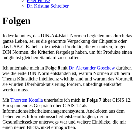
Peter Hense
Dr. Kristina Schreiber
Folgen
Jede:r kennt es, das DIN-A4-Blatt. Normen begleiten uns durch das
ganze Leben, sei es die genormte Verpackung der Chipstüte oder
das USB-C Kabel – die meisten Produkte, die wir nutzen, folgen
DIN Normen, die Kriterien festgelegt haben, um für Produkte einen
möglichst gleichen Standard zu schaffen.
Ich unterhalte mich in
Folge 8
mit
Dr. Alexander Goschew
darüber,
wie die erste DIN-Norm entstanden ist, warum Normen auch beim
Thema Künstliche Intelligenz wichtig sind und warum das Vorurteil,
sie würden Überbürokratisierung fördern, unbedingt entkräftet
werden muss.
Mit
Thorsten Kotulla
unterhalte ich mich in
Folge 7
über CISIS 12.
Ein spannendes Gespräch über CISIS 12 als
Informationssicherheitsmanagementsystem, Anekdoten aus dem
Leben eines Informationssicherheitsbeauftragten, der im
Gesundheitssektor unterwegs war und weitere Einblicke, die mir
einen neuen Blickwinkel ermöglichen.