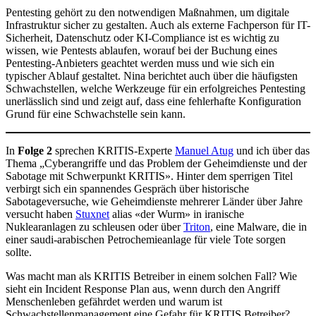
Pentesting gehört zu den notwendigen Maßnahmen, um digitale
Infrastruktur sicher zu gestalten. Auch als externe Fachperson für IT-
Sicherheit, Datenschutz oder KI-Compliance ist es wichtig zu
wissen, wie Pentests ablaufen, worauf bei der Buchung eines
Pentesting-Anbieters geachtet werden muss und wie sich ein
typischer Ablauf gestaltet. Nina berichtet auch über die häufigsten
Schwachstellen, welche Werkzeuge für ein erfolgreiches Pentesting
unerlässlich sind und zeigt auf, dass eine fehlerhafte Konfiguration
Grund für eine Schwachstelle sein kann.
In
Folge 2
sprechen KRITIS-Experte
Manuel Atug
und ich über das
Thema „Cyberangriffe und das Problem der Geheimdienste und der
Sabotage mit Schwerpunkt KRITIS». Hinter dem sperrigen Titel
verbirgt sich ein spannendes Gespräch über historische
Sabotageversuche, wie Geheimdienste mehrerer Länder über Jahre
versucht haben
Stuxnet
alias «der Wurm» in iranische
Nuklearanlagen zu schleusen oder über
Triton
, eine Malware, die in
einer saudi-arabischen Petrochemieanlage für viele Tote sorgen
sollte.
Was macht man als KRITIS Betreiber in einem solchen Fall? Wie
sieht ein Incident Response Plan aus, wenn durch den Angriff
Menschenleben gefährdet werden und warum ist
Schwachstellenmanagement eine Gefahr für KRITIS Betreiber?