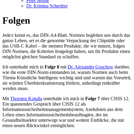
Peter Hense
Dr. Kristina Schreiber
Folgen
Jede:r kennt es, das DIN-A4-Blatt. Normen begleiten uns durch das
ganze Leben, sei es die genormte Verpackung der Chipstüte oder
das USB-C Kabel – die meisten Produkte, die wir nutzen, folgen
DIN Normen, die Kriterien festgelegt haben, um für Produkte einen
möglichst gleichen Standard zu schaffen.
Ich unterhalte mich in
Folge 8
mit
Dr. Alexander Goschew
darüber,
wie die erste DIN-Norm entstanden ist, warum Normen auch beim
Thema Künstliche Intelligenz wichtig sind und warum das Vorurteil,
sie würden Überbürokratisierung fördern, unbedingt entkräftet
werden muss.
Mit
Thorsten Kotulla
unterhalte ich mich in
Folge 7
über CISIS 12.
Ein spannendes Gespräch über CISIS 12 als
Informationssicherheitsmanagementsystem, Anekdoten aus dem
Leben eines Informationssicherheitsbeauftragten, der im
Gesundheitssektor unterwegs war und weitere Einblicke, die mir
einen neuen Blickwinkel ermöglichen.