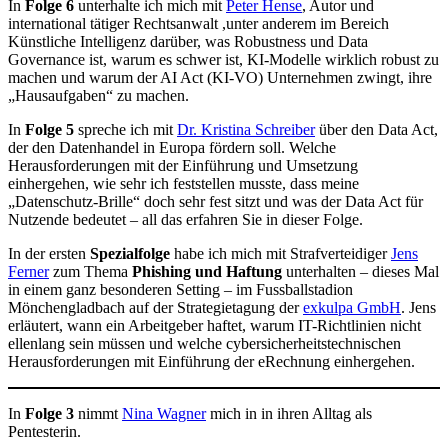
In
Folge 6
unterhalte ich mich mit
Peter Hense
, Autor und
international tätiger Rechtsanwalt ,unter anderem im Bereich
Künstliche Intelligenz darüber, was Robustness und Data
Governance ist, warum es schwer ist, KI-Modelle wirklich robust zu
machen und warum der AI Act (KI-VO) Unternehmen zwingt, ihre
„Hausaufgaben“ zu machen.
In
Folge 5
spreche ich mit
Dr. Kristina Schreiber
über den Data Act,
der den Datenhandel in Europa fördern soll. Welche
Herausforderungen mit der Einführung und Umsetzung
einhergehen, wie sehr ich feststellen musste, dass meine
„Datenschutz-Brille“ doch sehr fest sitzt und was der Data Act für
Nutzende bedeutet – all das erfahren Sie in dieser Folge.
In der ersten
Spezialfolge
habe ich mich mit Strafverteidiger
Jens
Ferner
zum Thema
Phishing und Haftung
unterhalten – dieses Mal
in einem ganz besonderen Setting – im Fussballstadion
Mönchengladbach auf der Strategietagung der
exkulpa GmbH
. Jens
erläutert, wann ein Arbeitgeber haftet, warum IT-Richtlinien nicht
ellenlang sein müssen und welche cybersicherheitstechnischen
Herausforderungen mit Einführung der eRechnung einhergehen.
In
Folge 3
nimmt
Nina Wagner
mich in in ihren Alltag als
Pentesterin.