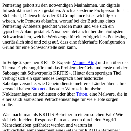
Pentesting gehört zu den notwendigen Maßnahmen, um digitale
Infrastruktur sicher zu gestalten. Auch als externe Fachperson für IT-
Sicherheit, Datenschutz oder KI-Compliance ist es wichtig zu
wissen, wie Pentests ablaufen, worauf bei der Buchung eines
Pentesting-Anbieters geachtet werden muss und wie sich ein
typischer Ablauf gestaltet. Nina berichtet auch über die häufigsten
Schwachstellen, welche Werkzeuge für ein erfolgreiches Pentesting
unerlässlich sind und zeigt auf, dass eine fehlerhafte Konfiguration
Grund für eine Schwachstelle sein kann.
In
Folge 2
sprechen KRITIS-Experte
Manuel Atug
und ich über das
Thema „Cyberangriffe und das Problem der Geheimdienste und der
Sabotage mit Schwerpunkt KRITIS». Hinter dem sperrigen Titel
verbirgt sich ein spannendes Gespräch über historische
Sabotageversuche, wie Geheimdienste mehrerer Länder über Jahre
versucht haben
Stuxnet
alias «der Wurm» in iranische
Nuklearanlagen zu schleusen oder über
Triton
, eine Malware, die in
einer saudi-arabischen Petrochemieanlage für viele Tote sorgen
sollte.
Was macht man als KRITIS Betreiber in einem solchen Fall? Wie
sieht ein Incident Response Plan aus, wenn durch den Angriff
Menschenleben gefährdet werden und warum ist
Schwachstellenmanagement eine Gefahr für KRITIS Betreiber?