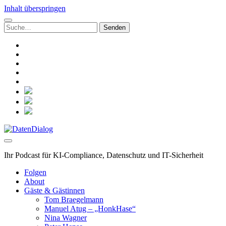
Inhalt überspringen
Suchen
nach:
linkedin
rss
github
hacker-
news
mastodon
social_icon_custom_1
social_icon_custom_2
social_icon_custom_3
DatenDialog
Ihr Podcast für KI-Compliance, Datenschutz und IT-Sicherheit
Folgen
About
Gäste & Gästinnen
Tom Braegelmann
Manuel Atug – „HonkHase“
Nina Wagner