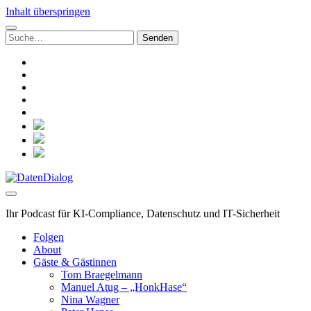
Inhalt überspringen
Suchen
nach:
linkedin
rss
github
hacker-
news
mastodon
social_icon_custom_1
social_icon_custom_2
social_icon_custom_3
DatenDialog
Ihr Podcast für KI-Compliance, Datenschutz und IT-Sicherheit
Folgen
About
Gäste & Gästinnen
Tom Braegelmann
Manuel Atug – „HonkHase“
Nina Wagner