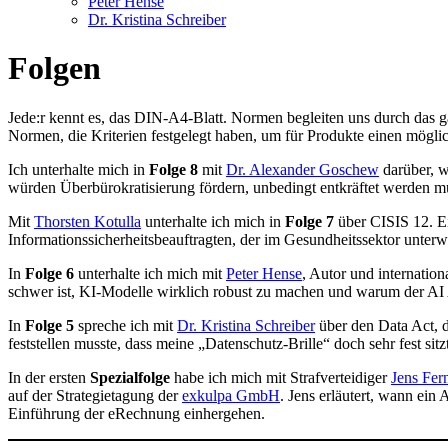
Peter Hense
Dr. Kristina Schreiber
Folgen
Jede:r kennt es, das DIN-A4-Blatt. Normen begleiten uns durch das 
Normen, die Kriterien festgelegt haben, um für Produkte einen möglic
Ich unterhalte mich in
Folge 8
mit
Dr. Alexander Goschew
darüber, w
würden Überbürokratisierung fördern, unbedingt entkräftet werden m
Mit
Thorsten Kotulla
unterhalte ich mich in
Folge 7
über CISIS 12. E
Informationssicherheitsbeauftragten, der im Gesundheitssektor unter
In
Folge 6
unterhalte ich mich mit
Peter Hense
, Autor und internatio
schwer ist, KI-Modelle wirklich robust zu machen und warum der A
In
Folge 5
spreche ich mit
Dr. Kristina Schreiber
über den Data Act, 
feststellen musste, dass meine „Datenschutz-Brille“ doch sehr fest sit
In der ersten
Spezialfolge
habe ich mich mit Strafverteidiger
Jens Fer
auf der Strategietagung der
exkulpa GmbH
. Jens erläutert, wann ein
Einführung der eRechnung einhergehen.