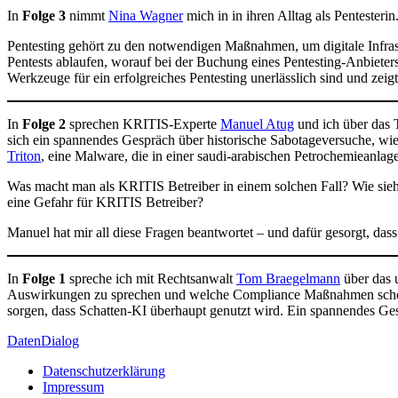
In
Folge 3
nimmt
Nina Wagner
mich in in ihren Alltag als Pentesterin
Pentesting gehört zu den notwendigen Maßnahmen, um digitale Infrastr
Pentests ablaufen, worauf bei der Buchung eines Pentesting-Anbieters
Werkzeuge für ein erfolgreiches Pentesting unerlässlich sind und zeig
In
Folge 2
sprechen KRITIS-Experte
Manuel Atug
und ich über das 
sich ein spannendes Gespräch über historische Sabotageversuche, wi
Triton
, eine Malware, die in einer saudi-arabischen Petrochemieanlage 
Was macht man als KRITIS Betreiber in einem solchen Fall? Wie sie
eine Gefahr für KRITIS Betreiber?
Manuel hat mir all diese Fragen beantwortet – und dafür gesorgt, das
In
Folge 1
spreche ich mit Rechtsanwalt
Tom Braegelmann
über das 
Auswirkungen zu sprechen und welche Compliance Maßnahmen schon jet
sorgen, dass Schatten-KI überhaupt genutzt wird. Ein spannendes Gesp
DatenDialog
Datenschutzerklärung
Impressum