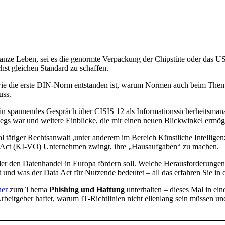
ganze Leben, sei es die genormte Verpackung der Chipstüte oder das U
hst gleichen Standard zu schaffen.
ie die erste DIN-Norm entstanden ist, warum Normen auch beim Thema 
uss.
in spannendes Gespräch über CISIS 12 als Informationssicherheitsma
wegs war und weitere Einblicke, die mir einen neuen Blickwinkel ermög
nal tätiger Rechtsanwalt ,unter anderem im Bereich Künstliche Intelli
I Act (KI-VO) Unternehmen zwingt, ihre „Hausaufgaben“ zu machen.
der den Datenhandel in Europa fördern soll. Welche Herausforderungen
zt und was der Data Act für Nutzende bedeutet – all das erfahren Sie in 
ner
zum Thema
Phishing und Haftung
unterhalten – dieses Mal in e
 Arbeitgeber haftet, warum IT-Richtlinien nicht ellenlang sein müssen 