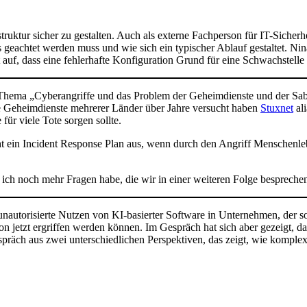
.
uktur sicher zu gestalten. Auch als externe Fachperson für IT-Sicherh
 geachtet werden muss und wie sich ein typischer Ablauf gestaltet. Nin
t auf, dass eine fehlerhafte Konfiguration Grund für eine Schwachstelle
Thema „Cyberangriffe und das Problem der Geheimdienste und der Sab
e Geheimdienste mehrerer Länder über Jahre versucht haben
Stuxnet
ali
für viele Tote sorgen sollte.
ht ein Incident Response Plan aus, wenn durch den Angriff Menschen
s ich noch mehr Fragen habe, die wir in einer weiteren Folge bespreche
unautorisierte Nutzen von KI-basierter Software in Unternehmen, der s
zt ergriffen werden können. Im Gespräch hat sich aber gezeigt, dass 
räch aus zwei unterschiedlichen Perspektiven, das zeigt, wie komplex 