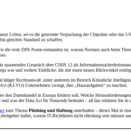
ganze Leben, sei es die genormte Verpackung der Chipstüte oder das U
hst gleichen Standard zu schaffen.
ie die erste DIN-Norm entstanden ist, warum Normen auch beim Thema 
uss.
in spannendes Gespräch über CISIS 12 als Informationssicherheitsma
wegs war und weitere Einblicke, die mir einen neuen Blickwinkel ermög
nal tätiger Rechtsanwalt ,unter anderem im Bereich Künstliche Intelli
I Act (KI-VO) Unternehmen zwingt, ihre „Hausaufgaben“ zu machen.
der den Datenhandel in Europa fördern soll. Welche Herausforderungen
zt und was der Data Act für Nutzende bedeutet – all das erfahren Sie in 
ner
zum Thema
Phishing und Haftung
unterhalten – dieses Mal in e
 Arbeitgeber haftet, warum IT-Richtlinien nicht ellenlang sein müssen 