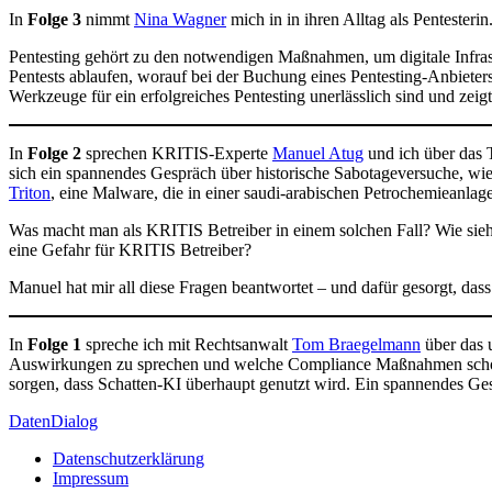
In
Folge 3
nimmt
Nina Wagner
mich in in ihren Alltag als Pentesterin
Pentesting gehört zu den notwendigen Maßnahmen, um digitale Infrastr
Pentests ablaufen, worauf bei der Buchung eines Pentesting-Anbieters
Werkzeuge für ein erfolgreiches Pentesting unerlässlich sind und zeig
In
Folge 2
sprechen KRITIS-Experte
Manuel Atug
und ich über das 
sich ein spannendes Gespräch über historische Sabotageversuche, wi
Triton
, eine Malware, die in einer saudi-arabischen Petrochemieanlage 
Was macht man als KRITIS Betreiber in einem solchen Fall? Wie sie
eine Gefahr für KRITIS Betreiber?
Manuel hat mir all diese Fragen beantwortet – und dafür gesorgt, das
In
Folge 1
spreche ich mit Rechtsanwalt
Tom Braegelmann
über das 
Auswirkungen zu sprechen und welche Compliance Maßnahmen schon jet
sorgen, dass Schatten-KI überhaupt genutzt wird. Ein spannendes Gesp
DatenDialog
Datenschutzerklärung
Impressum