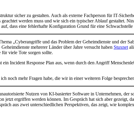
.
uktur sicher zu gestalten. Auch als externe Fachperson für IT-Sicherh
 geachtet werden muss und wie sich ein typischer Ablauf gestaltet. Nin
t auf, dass eine fehlerhafte Konfiguration Grund für eine Schwachstelle
Thema „Cyberangriffe und das Problem der Geheimdienste und der Sab
e Geheimdienste mehrerer Länder über Jahre versucht haben
Stuxnet
ali
für viele Tote sorgen sollte.
ht ein Incident Response Plan aus, wenn durch den Angriff Menschen
s ich noch mehr Fragen habe, die wir in einer weiteren Folge bespreche
unautorisierte Nutzen von KI-basierter Software in Unternehmen, der s
zt ergriffen werden können. Im Gespräch hat sich aber gezeigt, dass 
räch aus zwei unterschiedlichen Perspektiven, das zeigt, wie komplex 