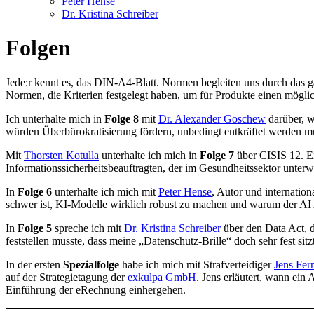
Peter Hense
Dr. Kristina Schreiber
Folgen
Jede:r kennt es, das DIN-A4-Blatt. Normen begleiten uns durch das 
Normen, die Kriterien festgelegt haben, um für Produkte einen möglic
Ich unterhalte mich in
Folge 8
mit
Dr. Alexander Goschew
darüber, w
würden Überbürokratisierung fördern, unbedingt entkräftet werden m
Mit
Thorsten Kotulla
unterhalte ich mich in
Folge 7
über CISIS 12. E
Informationssicherheitsbeauftragten, der im Gesundheitssektor unter
In
Folge 6
unterhalte ich mich mit
Peter Hense
, Autor und internatio
schwer ist, KI-Modelle wirklich robust zu machen und warum der A
In
Folge 5
spreche ich mit
Dr. Kristina Schreiber
über den Data Act, 
feststellen musste, dass meine „Datenschutz-Brille“ doch sehr fest sit
In der ersten
Spezialfolge
habe ich mich mit Strafverteidiger
Jens Fer
auf der Strategietagung der
exkulpa GmbH
. Jens erläutert, wann ein
Einführung der eRechnung einhergehen.