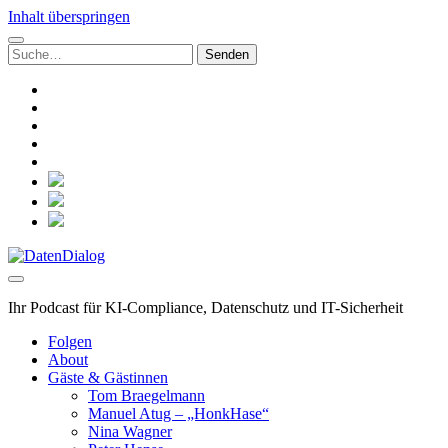
Inhalt überspringen
Suchen
nach:
linkedin
rss
github
hacker-
news
mastodon
social_icon_custom_1
social_icon_custom_2
social_icon_custom_3
DatenDialog
Ihr Podcast für KI-Compliance, Datenschutz und IT-Sicherheit
Folgen
About
Gäste & Gästinnen
Tom Braegelmann
Manuel Atug – „HonkHase“
Nina Wagner