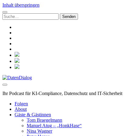
Inhalt überspringen
Suchen
nach:
linkedin
rss
github
hacker-
news
mastodon
social_icon_custom_1
social_icon_custom_2
social_icon_custom_3
DatenDialog
Ihr Podcast für KI-Compliance, Datenschutz und IT-Sicherheit
Folgen
About
Gäste & Gästinnen
Tom Braegelmann
Manuel Atug – „HonkHase“
Nina Wagner