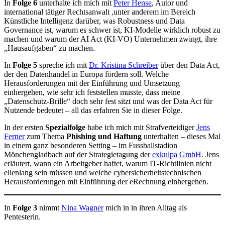
In
Folge 6
unterhalte ich mich mit
Peter Hense
, Autor und
international tätiger Rechtsanwalt ,unter anderem im Bereich
Künstliche Intelligenz darüber, was Robustness und Data
Governance ist, warum es schwer ist, KI-Modelle wirklich robust zu
machen und warum der AI Act (KI-VO) Unternehmen zwingt, ihre
„Hausaufgaben“ zu machen.
In
Folge 5
spreche ich mit
Dr. Kristina Schreiber
über den Data Act,
der den Datenhandel in Europa fördern soll. Welche
Herausforderungen mit der Einführung und Umsetzung
einhergehen, wie sehr ich feststellen musste, dass meine
„Datenschutz-Brille“ doch sehr fest sitzt und was der Data Act für
Nutzende bedeutet – all das erfahren Sie in dieser Folge.
In der ersten
Spezialfolge
habe ich mich mit Strafverteidiger
Jens
Ferner
zum Thema
Phishing und Haftung
unterhalten – dieses Mal
in einem ganz besonderen Setting – im Fussballstadion
Mönchengladbach auf der Strategietagung der
exkulpa GmbH
. Jens
erläutert, wann ein Arbeitgeber haftet, warum IT-Richtlinien nicht
ellenlang sein müssen und welche cybersicherheitstechnischen
Herausforderungen mit Einführung der eRechnung einhergehen.
In
Folge 3
nimmt
Nina Wagner
mich in in ihren Alltag als
Pentesterin.