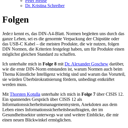
Peter Hense
Dr. Kristina Schreiber
Folgen
Jede:r kennt es, das DIN-A4-Blatt. Normen begleiten uns durch das
ganze Leben, sei es die genormte Verpackung der Chipstüte oder
das USB-C Kabel – die meisten Produkte, die wir nutzen, folgen
DIN Normen, die Kriterien festgelegt haben, um für Produkte einen
möglichst gleichen Standard zu schaffen.
Ich unterhalte mich in
Folge 8
mit
Dr. Alexander Goschew
darüber,
wie die erste DIN-Norm entstanden ist, warum Normen auch beim
Thema Künstliche Intelligenz wichtig sind und warum das Vorurteil,
sie würden Überbürokratisierung fördern, unbedingt entkräftet
werden muss.
Mit
Thorsten Kotulla
unterhalte ich mich in
Folge 7
über CISIS 12.
Ein spannendes Gespräch über CISIS 12 als
Informationssicherheitsmanagementsystem, Anekdoten aus dem
Leben eines Informationssicherheitsbeauftragten, der im
Gesundheitssektor unterwegs war und weitere Einblicke, die mir
einen neuen Blickwinkel ermöglichen.