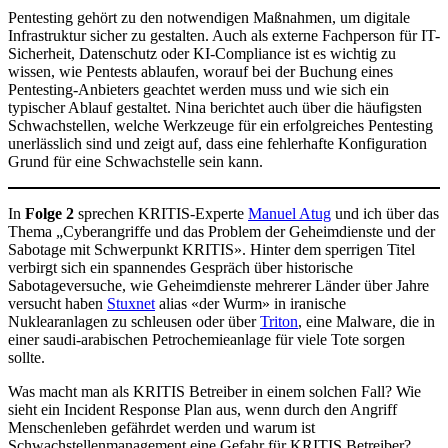
Pentesting gehört zu den notwendigen Maßnahmen, um digitale
Infrastruktur sicher zu gestalten. Auch als externe Fachperson für IT-
Sicherheit, Datenschutz oder KI-Compliance ist es wichtig zu
wissen, wie Pentests ablaufen, worauf bei der Buchung eines
Pentesting-Anbieters geachtet werden muss und wie sich ein
typischer Ablauf gestaltet. Nina berichtet auch über die häufigsten
Schwachstellen, welche Werkzeuge für ein erfolgreiches Pentesting
unerlässlich sind und zeigt auf, dass eine fehlerhafte Konfiguration
Grund für eine Schwachstelle sein kann.
In
Folge 2
sprechen KRITIS-Experte
Manuel Atug
und ich über das
Thema „Cyberangriffe und das Problem der Geheimdienste und der
Sabotage mit Schwerpunkt KRITIS». Hinter dem sperrigen Titel
verbirgt sich ein spannendes Gespräch über historische
Sabotageversuche, wie Geheimdienste mehrerer Länder über Jahre
versucht haben
Stuxnet
alias «der Wurm» in iranische
Nuklearanlagen zu schleusen oder über
Triton
, eine Malware, die in
einer saudi-arabischen Petrochemieanlage für viele Tote sorgen
sollte.
Was macht man als KRITIS Betreiber in einem solchen Fall? Wie
sieht ein Incident Response Plan aus, wenn durch den Angriff
Menschenleben gefährdet werden und warum ist
Schwachstellenmanagement eine Gefahr für KRITIS Betreiber?