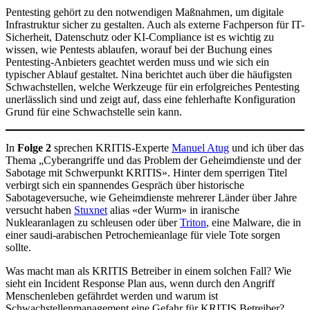
Pentesting gehört zu den notwendigen Maßnahmen, um digitale
Infrastruktur sicher zu gestalten. Auch als externe Fachperson für IT-
Sicherheit, Datenschutz oder KI-Compliance ist es wichtig zu
wissen, wie Pentests ablaufen, worauf bei der Buchung eines
Pentesting-Anbieters geachtet werden muss und wie sich ein
typischer Ablauf gestaltet. Nina berichtet auch über die häufigsten
Schwachstellen, welche Werkzeuge für ein erfolgreiches Pentesting
unerlässlich sind und zeigt auf, dass eine fehlerhafte Konfiguration
Grund für eine Schwachstelle sein kann.
In
Folge 2
sprechen KRITIS-Experte
Manuel Atug
und ich über das
Thema „Cyberangriffe und das Problem der Geheimdienste und der
Sabotage mit Schwerpunkt KRITIS». Hinter dem sperrigen Titel
verbirgt sich ein spannendes Gespräch über historische
Sabotageversuche, wie Geheimdienste mehrerer Länder über Jahre
versucht haben
Stuxnet
alias «der Wurm» in iranische
Nuklearanlagen zu schleusen oder über
Triton
, eine Malware, die in
einer saudi-arabischen Petrochemieanlage für viele Tote sorgen
sollte.
Was macht man als KRITIS Betreiber in einem solchen Fall? Wie
sieht ein Incident Response Plan aus, wenn durch den Angriff
Menschenleben gefährdet werden und warum ist
Schwachstellenmanagement eine Gefahr für KRITIS Betreiber?