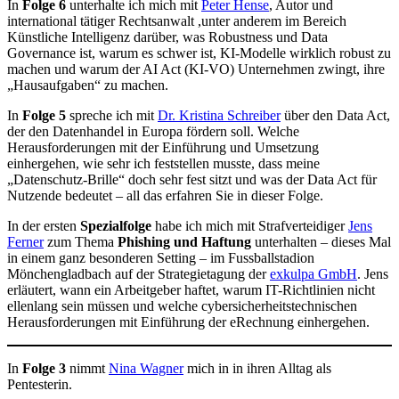
In
Folge 6
unterhalte ich mich mit
Peter Hense
, Autor und
international tätiger Rechtsanwalt ,unter anderem im Bereich
Künstliche Intelligenz darüber, was Robustness und Data
Governance ist, warum es schwer ist, KI-Modelle wirklich robust zu
machen und warum der AI Act (KI-VO) Unternehmen zwingt, ihre
„Hausaufgaben“ zu machen.
In
Folge 5
spreche ich mit
Dr. Kristina Schreiber
über den Data Act,
der den Datenhandel in Europa fördern soll. Welche
Herausforderungen mit der Einführung und Umsetzung
einhergehen, wie sehr ich feststellen musste, dass meine
„Datenschutz-Brille“ doch sehr fest sitzt und was der Data Act für
Nutzende bedeutet – all das erfahren Sie in dieser Folge.
In der ersten
Spezialfolge
habe ich mich mit Strafverteidiger
Jens
Ferner
zum Thema
Phishing und Haftung
unterhalten – dieses Mal
in einem ganz besonderen Setting – im Fussballstadion
Mönchengladbach auf der Strategietagung der
exkulpa GmbH
. Jens
erläutert, wann ein Arbeitgeber haftet, warum IT-Richtlinien nicht
ellenlang sein müssen und welche cybersicherheitstechnischen
Herausforderungen mit Einführung der eRechnung einhergehen.
In
Folge 3
nimmt
Nina Wagner
mich in in ihren Alltag als
Pentesterin.