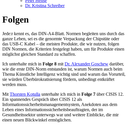
Peter Hense
Dr. Kristina Schreiber
Folgen
Jede:r kennt es, das DIN-A4-Blatt. Normen begleiten uns durch das
ganze Leben, sei es die genormte Verpackung der Chipstüte oder
das USB-C Kabel – die meisten Produkte, die wir nutzen, folgen
DIN Normen, die Kriterien festgelegt haben, um für Produkte einen
möglichst gleichen Standard zu schaffen.
Ich unterhalte mich in
Folge 8
mit
Dr. Alexander Goschew
darüber,
wie die erste DIN-Norm entstanden ist, warum Normen auch beim
Thema Künstliche Intelligenz wichtig sind und warum das Vorurteil,
sie würden Überbürokratisierung fördern, unbedingt entkräftet
werden muss.
Mit
Thorsten Kotulla
unterhalte ich mich in
Folge 7
über CISIS 12.
Ein spannendes Gespräch über CISIS 12 als
Informationssicherheitsmanagementsystem, Anekdoten aus dem
Leben eines Informationssicherheitsbeauftragten, der im
Gesundheitssektor unterwegs war und weitere Einblicke, die mir
einen neuen Blickwinkel ermöglichen.