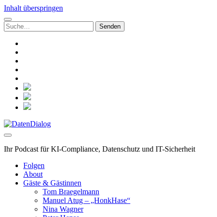
Inhalt überspringen
Suchen
nach:
linkedin
rss
github
hacker-
news
mastodon
social_icon_custom_1
social_icon_custom_2
social_icon_custom_3
DatenDialog
Ihr Podcast für KI-Compliance, Datenschutz und IT-Sicherheit
Folgen
About
Gäste & Gästinnen
Tom Braegelmann
Manuel Atug – „HonkHase“
Nina Wagner