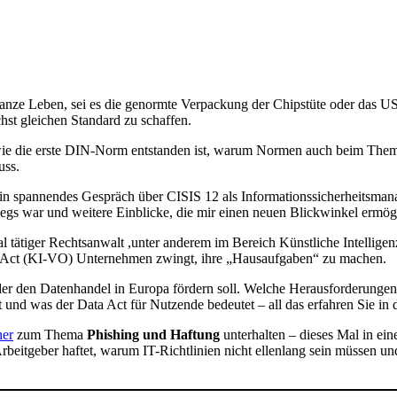
ganze Leben, sei es die genormte Verpackung der Chipstüte oder das U
hst gleichen Standard zu schaffen.
ie die erste DIN-Norm entstanden ist, warum Normen auch beim Thema 
uss.
in spannendes Gespräch über CISIS 12 als Informationssicherheitsma
wegs war und weitere Einblicke, die mir einen neuen Blickwinkel ermög
nal tätiger Rechtsanwalt ,unter anderem im Bereich Künstliche Intelli
I Act (KI-VO) Unternehmen zwingt, ihre „Hausaufgaben“ zu machen.
der den Datenhandel in Europa fördern soll. Welche Herausforderungen
zt und was der Data Act für Nutzende bedeutet – all das erfahren Sie in 
ner
zum Thema
Phishing und Haftung
unterhalten – dieses Mal in e
 Arbeitgeber haftet, warum IT-Richtlinien nicht ellenlang sein müssen 