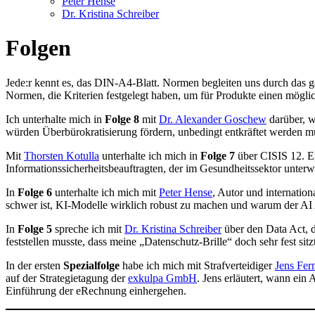
Peter Hense
Dr. Kristina Schreiber
Folgen
Jede:r kennt es, das DIN-A4-Blatt. Normen begleiten uns durch das 
Normen, die Kriterien festgelegt haben, um für Produkte einen möglic
Ich unterhalte mich in
Folge 8
mit
Dr. Alexander Goschew
darüber, w
würden Überbürokratisierung fördern, unbedingt entkräftet werden m
Mit
Thorsten Kotulla
unterhalte ich mich in
Folge 7
über CISIS 12. E
Informationssicherheitsbeauftragten, der im Gesundheitssektor unter
In
Folge 6
unterhalte ich mich mit
Peter Hense
, Autor und internatio
schwer ist, KI-Modelle wirklich robust zu machen und warum der A
In
Folge 5
spreche ich mit
Dr. Kristina Schreiber
über den Data Act, 
feststellen musste, dass meine „Datenschutz-Brille“ doch sehr fest sit
In der ersten
Spezialfolge
habe ich mich mit Strafverteidiger
Jens Fer
auf der Strategietagung der
exkulpa GmbH
. Jens erläutert, wann ein
Einführung der eRechnung einhergehen.