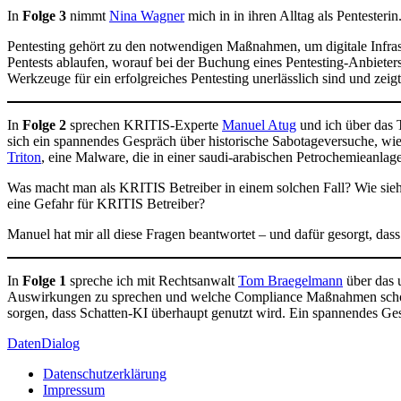
In
Folge 3
nimmt
Nina Wagner
mich in in ihren Alltag als Pentesterin
Pentesting gehört zu den notwendigen Maßnahmen, um digitale Infrastr
Pentests ablaufen, worauf bei der Buchung eines Pentesting-Anbieters
Werkzeuge für ein erfolgreiches Pentesting unerlässlich sind und zeig
In
Folge 2
sprechen KRITIS-Experte
Manuel Atug
und ich über das 
sich ein spannendes Gespräch über historische Sabotageversuche, wi
Triton
, eine Malware, die in einer saudi-arabischen Petrochemieanlage 
Was macht man als KRITIS Betreiber in einem solchen Fall? Wie sie
eine Gefahr für KRITIS Betreiber?
Manuel hat mir all diese Fragen beantwortet – und dafür gesorgt, das
In
Folge 1
spreche ich mit Rechtsanwalt
Tom Braegelmann
über das 
Auswirkungen zu sprechen und welche Compliance Maßnahmen schon jet
sorgen, dass Schatten-KI überhaupt genutzt wird. Ein spannendes Gesp
DatenDialog
Datenschutzerklärung
Impressum