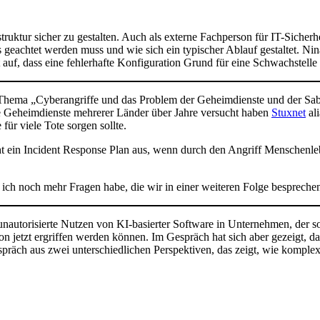
.
uktur sicher zu gestalten. Auch als externe Fachperson für IT-Sicherh
 geachtet werden muss und wie sich ein typischer Ablauf gestaltet. Nin
t auf, dass eine fehlerhafte Konfiguration Grund für eine Schwachstelle
Thema „Cyberangriffe und das Problem der Geheimdienste und der Sab
e Geheimdienste mehrerer Länder über Jahre versucht haben
Stuxnet
ali
für viele Tote sorgen sollte.
ht ein Incident Response Plan aus, wenn durch den Angriff Menschen
s ich noch mehr Fragen habe, die wir in einer weiteren Folge bespreche
unautorisierte Nutzen von KI-basierter Software in Unternehmen, der s
zt ergriffen werden können. Im Gespräch hat sich aber gezeigt, dass 
räch aus zwei unterschiedlichen Perspektiven, das zeigt, wie komplex 