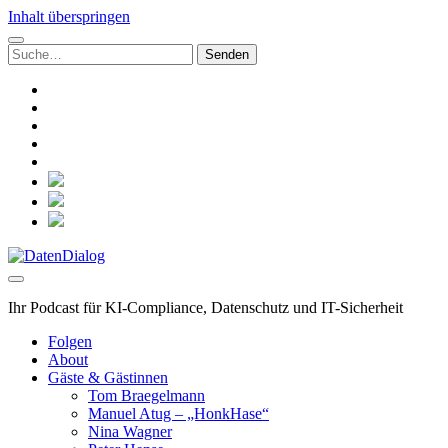
Inhalt überspringen
Suchen
nach:
linkedin
rss
github
hacker-
news
mastodon
social_icon_custom_1
social_icon_custom_2
social_icon_custom_3
DatenDialog
Ihr Podcast für KI-Compliance, Datenschutz und IT-Sicherheit
Folgen
About
Gäste & Gästinnen
Tom Braegelmann
Manuel Atug – „HonkHase“
Nina Wagner