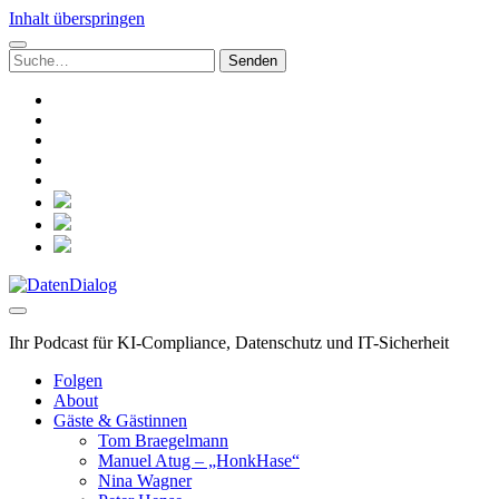
Inhalt überspringen
Suchen
nach:
linkedin
rss
github
hacker-
news
mastodon
social_icon_custom_1
social_icon_custom_2
social_icon_custom_3
DatenDialog
Ihr Podcast für KI-Compliance, Datenschutz und IT-Sicherheit
Folgen
About
Gäste & Gästinnen
Tom Braegelmann
Manuel Atug – „HonkHase“
Nina Wagner