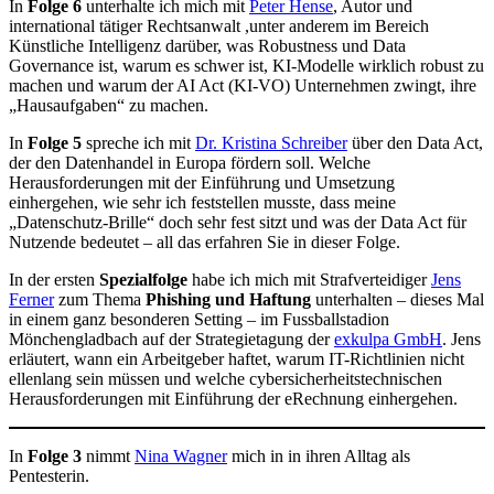
In
Folge 6
unterhalte ich mich mit
Peter Hense
, Autor und
international tätiger Rechtsanwalt ,unter anderem im Bereich
Künstliche Intelligenz darüber, was Robustness und Data
Governance ist, warum es schwer ist, KI-Modelle wirklich robust zu
machen und warum der AI Act (KI-VO) Unternehmen zwingt, ihre
„Hausaufgaben“ zu machen.
In
Folge 5
spreche ich mit
Dr. Kristina Schreiber
über den Data Act,
der den Datenhandel in Europa fördern soll. Welche
Herausforderungen mit der Einführung und Umsetzung
einhergehen, wie sehr ich feststellen musste, dass meine
„Datenschutz-Brille“ doch sehr fest sitzt und was der Data Act für
Nutzende bedeutet – all das erfahren Sie in dieser Folge.
In der ersten
Spezialfolge
habe ich mich mit Strafverteidiger
Jens
Ferner
zum Thema
Phishing und Haftung
unterhalten – dieses Mal
in einem ganz besonderen Setting – im Fussballstadion
Mönchengladbach auf der Strategietagung der
exkulpa GmbH
. Jens
erläutert, wann ein Arbeitgeber haftet, warum IT-Richtlinien nicht
ellenlang sein müssen und welche cybersicherheitstechnischen
Herausforderungen mit Einführung der eRechnung einhergehen.
In
Folge 3
nimmt
Nina Wagner
mich in in ihren Alltag als
Pentesterin.