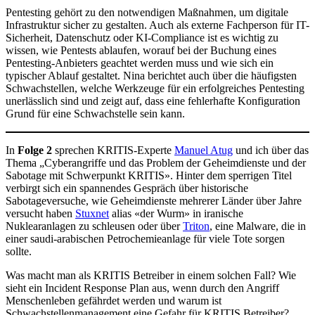
Pentesting gehört zu den notwendigen Maßnahmen, um digitale
Infrastruktur sicher zu gestalten. Auch als externe Fachperson für IT-
Sicherheit, Datenschutz oder KI-Compliance ist es wichtig zu
wissen, wie Pentests ablaufen, worauf bei der Buchung eines
Pentesting-Anbieters geachtet werden muss und wie sich ein
typischer Ablauf gestaltet. Nina berichtet auch über die häufigsten
Schwachstellen, welche Werkzeuge für ein erfolgreiches Pentesting
unerlässlich sind und zeigt auf, dass eine fehlerhafte Konfiguration
Grund für eine Schwachstelle sein kann.
In
Folge 2
sprechen KRITIS-Experte
Manuel Atug
und ich über das
Thema „Cyberangriffe und das Problem der Geheimdienste und der
Sabotage mit Schwerpunkt KRITIS». Hinter dem sperrigen Titel
verbirgt sich ein spannendes Gespräch über historische
Sabotageversuche, wie Geheimdienste mehrerer Länder über Jahre
versucht haben
Stuxnet
alias «der Wurm» in iranische
Nuklearanlagen zu schleusen oder über
Triton
, eine Malware, die in
einer saudi-arabischen Petrochemieanlage für viele Tote sorgen
sollte.
Was macht man als KRITIS Betreiber in einem solchen Fall? Wie
sieht ein Incident Response Plan aus, wenn durch den Angriff
Menschenleben gefährdet werden und warum ist
Schwachstellenmanagement eine Gefahr für KRITIS Betreiber?