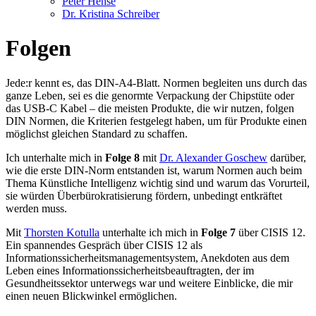
Peter Hense
Dr. Kristina Schreiber
Folgen
Jede:r kennt es, das DIN-A4-Blatt. Normen begleiten uns durch das
ganze Leben, sei es die genormte Verpackung der Chipstüte oder
das USB-C Kabel – die meisten Produkte, die wir nutzen, folgen
DIN Normen, die Kriterien festgelegt haben, um für Produkte einen
möglichst gleichen Standard zu schaffen.
Ich unterhalte mich in
Folge 8
mit
Dr. Alexander Goschew
darüber,
wie die erste DIN-Norm entstanden ist, warum Normen auch beim
Thema Künstliche Intelligenz wichtig sind und warum das Vorurteil,
sie würden Überbürokratisierung fördern, unbedingt entkräftet
werden muss.
Mit
Thorsten Kotulla
unterhalte ich mich in
Folge 7
über CISIS 12.
Ein spannendes Gespräch über CISIS 12 als
Informationssicherheitsmanagementsystem, Anekdoten aus dem
Leben eines Informationssicherheitsbeauftragten, der im
Gesundheitssektor unterwegs war und weitere Einblicke, die mir
einen neuen Blickwinkel ermöglichen.