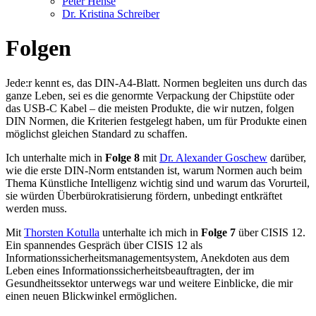
Peter Hense
Dr. Kristina Schreiber
Folgen
Jede:r kennt es, das DIN-A4-Blatt. Normen begleiten uns durch das
ganze Leben, sei es die genormte Verpackung der Chipstüte oder
das USB-C Kabel – die meisten Produkte, die wir nutzen, folgen
DIN Normen, die Kriterien festgelegt haben, um für Produkte einen
möglichst gleichen Standard zu schaffen.
Ich unterhalte mich in
Folge 8
mit
Dr. Alexander Goschew
darüber,
wie die erste DIN-Norm entstanden ist, warum Normen auch beim
Thema Künstliche Intelligenz wichtig sind und warum das Vorurteil,
sie würden Überbürokratisierung fördern, unbedingt entkräftet
werden muss.
Mit
Thorsten Kotulla
unterhalte ich mich in
Folge 7
über CISIS 12.
Ein spannendes Gespräch über CISIS 12 als
Informationssicherheitsmanagementsystem, Anekdoten aus dem
Leben eines Informationssicherheitsbeauftragten, der im
Gesundheitssektor unterwegs war und weitere Einblicke, die mir
einen neuen Blickwinkel ermöglichen.