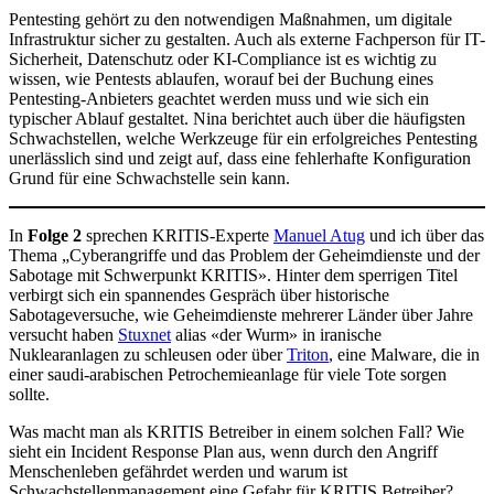
Pentesting gehört zu den notwendigen Maßnahmen, um digitale
Infrastruktur sicher zu gestalten. Auch als externe Fachperson für IT-
Sicherheit, Datenschutz oder KI-Compliance ist es wichtig zu
wissen, wie Pentests ablaufen, worauf bei der Buchung eines
Pentesting-Anbieters geachtet werden muss und wie sich ein
typischer Ablauf gestaltet. Nina berichtet auch über die häufigsten
Schwachstellen, welche Werkzeuge für ein erfolgreiches Pentesting
unerlässlich sind und zeigt auf, dass eine fehlerhafte Konfiguration
Grund für eine Schwachstelle sein kann.
In
Folge 2
sprechen KRITIS-Experte
Manuel Atug
und ich über das
Thema „Cyberangriffe und das Problem der Geheimdienste und der
Sabotage mit Schwerpunkt KRITIS». Hinter dem sperrigen Titel
verbirgt sich ein spannendes Gespräch über historische
Sabotageversuche, wie Geheimdienste mehrerer Länder über Jahre
versucht haben
Stuxnet
alias «der Wurm» in iranische
Nuklearanlagen zu schleusen oder über
Triton
, eine Malware, die in
einer saudi-arabischen Petrochemieanlage für viele Tote sorgen
sollte.
Was macht man als KRITIS Betreiber in einem solchen Fall? Wie
sieht ein Incident Response Plan aus, wenn durch den Angriff
Menschenleben gefährdet werden und warum ist
Schwachstellenmanagement eine Gefahr für KRITIS Betreiber?