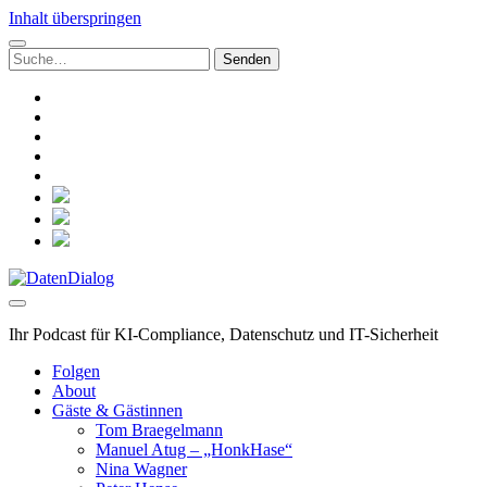
Inhalt überspringen
Suchen
nach:
linkedin
rss
github
hacker-
news
mastodon
social_icon_custom_1
social_icon_custom_2
social_icon_custom_3
DatenDialog
Ihr Podcast für KI-Compliance, Datenschutz und IT-Sicherheit
Folgen
About
Gäste & Gästinnen
Tom Braegelmann
Manuel Atug – „HonkHase“
Nina Wagner