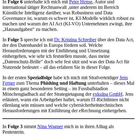
In
Folge 6
unterhalte ich mich mit
Peter Hense
, Autor und
international tätiger Rechtsanwalt ,unter anderem im Bereich
Künstliche Intelligenz darüber, was Robustness und Data
Governance ist, warum es schwer ist, KI-Modelle wirklich robust zu
machen und warum der AI Act (KI-VO) Unternehmen zwingt, ihre
„Hausaufgaben“ zu machen.
In
Folge 5
spreche ich mit
Dr. Kristina Schreiber
über den Data Act,
der den Datenhandel in Europa fördern soll. Welche
Herausforderungen mit der Einführung und Umsetzung
einhergehen, wie sehr ich feststellen musste, dass meine
„Datenschutz-Brille“ doch sehr fest sitzt und was der Data Act für
Nutzende bedeutet – all das erfahren Sie in dieser Folge.
In der ersten
Spezialfolge
habe ich mich mit Strafverteidiger
Jens
Ferner
zum Thema
Phishing und Haftung
unterhalten – dieses Mal
in einem ganz besonderen Setting – im Fussballstadion
Mönchengladbach auf der Strategietagung der
exkulpa GmbH
. Jens
erläutert, wann ein Arbeitgeber haftet, warum IT-Richtlinien nicht
ellenlang sein müssen und welche cybersicherheitstechnischen
Herausforderungen mit Einführung der eRechnung einhergehen.
In
Folge 3
nimmt
Nina Wagner
mich in in ihren Alltag als
Pentesterin.