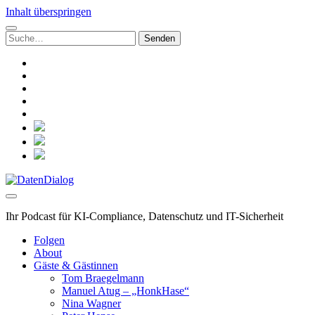
Inhalt überspringen
Suchen
nach:
linkedin
rss
github
hacker-
news
mastodon
social_icon_custom_1
social_icon_custom_2
social_icon_custom_3
DatenDialog
Ihr Podcast für KI-Compliance, Datenschutz und IT-Sicherheit
Folgen
About
Gäste & Gästinnen
Tom Braegelmann
Manuel Atug – „HonkHase“
Nina Wagner