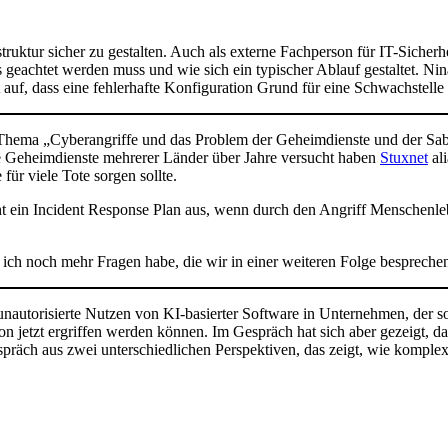
.
uktur sicher zu gestalten. Auch als externe Fachperson für IT-Sicherh
 geachtet werden muss und wie sich ein typischer Ablauf gestaltet. Nin
t auf, dass eine fehlerhafte Konfiguration Grund für eine Schwachstelle
Thema „Cyberangriffe und das Problem der Geheimdienste und der Sab
e Geheimdienste mehrerer Länder über Jahre versucht haben
Stuxnet
ali
für viele Tote sorgen sollte.
ht ein Incident Response Plan aus, wenn durch den Angriff Menschen
s ich noch mehr Fragen habe, die wir in einer weiteren Folge bespreche
unautorisierte Nutzen von KI-basierter Software in Unternehmen, der s
zt ergriffen werden können. Im Gespräch hat sich aber gezeigt, dass 
räch aus zwei unterschiedlichen Perspektiven, das zeigt, wie komplex 