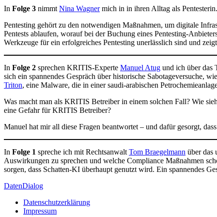
In
Folge 3
nimmt
Nina Wagner
mich in in ihren Alltag als Pentesterin
Pentesting gehört zu den notwendigen Maßnahmen, um digitale Infrastr
Pentests ablaufen, worauf bei der Buchung eines Pentesting-Anbieters
Werkzeuge für ein erfolgreiches Pentesting unerlässlich sind und zeig
In
Folge 2
sprechen KRITIS-Experte
Manuel Atug
und ich über das 
sich ein spannendes Gespräch über historische Sabotageversuche, wi
Triton
, eine Malware, die in einer saudi-arabischen Petrochemieanlage 
Was macht man als KRITIS Betreiber in einem solchen Fall? Wie sie
eine Gefahr für KRITIS Betreiber?
Manuel hat mir all diese Fragen beantwortet – und dafür gesorgt, das
In
Folge 1
spreche ich mit Rechtsanwalt
Tom Braegelmann
über das 
Auswirkungen zu sprechen und welche Compliance Maßnahmen schon jet
sorgen, dass Schatten-KI überhaupt genutzt wird. Ein spannendes Gesp
DatenDialog
Datenschutzerklärung
Impressum