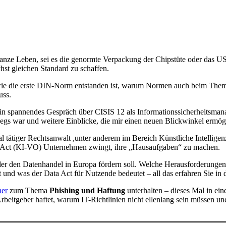
ganze Leben, sei es die genormte Verpackung der Chipstüte oder das U
hst gleichen Standard zu schaffen.
ie die erste DIN-Norm entstanden ist, warum Normen auch beim Thema 
uss.
in spannendes Gespräch über CISIS 12 als Informationssicherheitsma
wegs war und weitere Einblicke, die mir einen neuen Blickwinkel ermög
nal tätiger Rechtsanwalt ,unter anderem im Bereich Künstliche Intelli
I Act (KI-VO) Unternehmen zwingt, ihre „Hausaufgaben“ zu machen.
der den Datenhandel in Europa fördern soll. Welche Herausforderungen
zt und was der Data Act für Nutzende bedeutet – all das erfahren Sie in 
ner
zum Thema
Phishing und Haftung
unterhalten – dieses Mal in e
 Arbeitgeber haftet, warum IT-Richtlinien nicht ellenlang sein müssen 