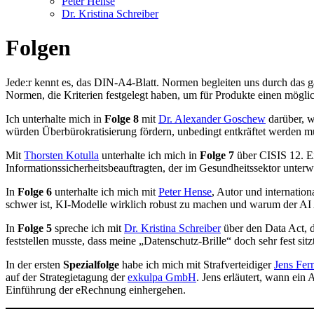
Peter Hense
Dr. Kristina Schreiber
Folgen
Jede:r kennt es, das DIN-A4-Blatt. Normen begleiten uns durch das 
Normen, die Kriterien festgelegt haben, um für Produkte einen möglic
Ich unterhalte mich in
Folge 8
mit
Dr. Alexander Goschew
darüber, w
würden Überbürokratisierung fördern, unbedingt entkräftet werden m
Mit
Thorsten Kotulla
unterhalte ich mich in
Folge 7
über CISIS 12. E
Informationssicherheitsbeauftragten, der im Gesundheitssektor unter
In
Folge 6
unterhalte ich mich mit
Peter Hense
, Autor und internatio
schwer ist, KI-Modelle wirklich robust zu machen und warum der A
In
Folge 5
spreche ich mit
Dr. Kristina Schreiber
über den Data Act, 
feststellen musste, dass meine „Datenschutz-Brille“ doch sehr fest sit
In der ersten
Spezialfolge
habe ich mich mit Strafverteidiger
Jens Fer
auf der Strategietagung der
exkulpa GmbH
. Jens erläutert, wann ein
Einführung der eRechnung einhergehen.