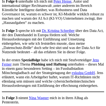
In
Folge 6
unterhalte ich mich mit
Peter Hense
, Autor und
international tätiger Rechtsanwalt ,unter anderem im Bereich
Künstliche Intelligenz darüber, was Robustness und Data
Governance ist, warum es schwer ist, KI-Modelle wirklich robust zu
machen und warum der AI Act (KI-VO) Unternehmen zwingt, ihre
„Hausaufgaben“ zu machen.
In
Folge 5
spreche ich mit
Dr. Kristina Schreiber
über den Data Act,
der den Datenhandel in Europa fördern soll. Welche
Herausforderungen mit der Einführung und Umsetzung
einhergehen, wie sehr ich feststellen musste, dass meine
„Datenschutz-Brille“ doch sehr fest sitzt und was der Data Act für
Nutzende bedeutet – all das erfahren Sie in dieser Folge.
In der ersten
Spezialfolge
habe ich mich mit Strafverteidiger
Jens
Ferner
zum Thema
Phishing und Haftung
unterhalten – dieses Mal
in einem ganz besonderen Setting – im Fussballstadion
Mönchengladbach auf der Strategietagung der
exkulpa GmbH
. Jens
erläutert, wann ein Arbeitgeber haftet, warum IT-Richtlinien nicht
ellenlang sein müssen und welche cybersicherheitstechnischen
Herausforderungen mit Einführung der eRechnung einhergehen.
In
Folge 3
nimmt
Nina Wagner
mich in in ihren Alltag als
Pentesterin.