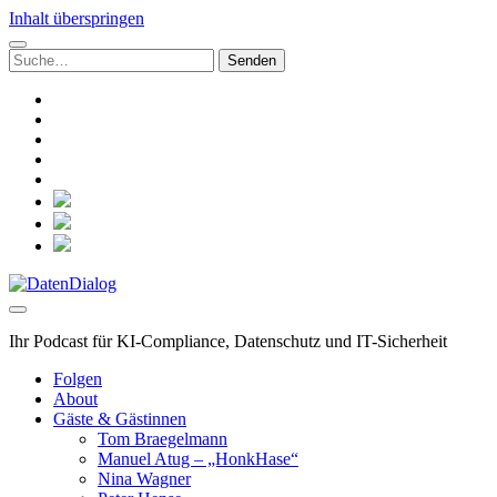
Inhalt überspringen
Suchen
nach:
linkedin
rss
github
hacker-
news
mastodon
social_icon_custom_1
social_icon_custom_2
social_icon_custom_3
DatenDialog
Ihr Podcast für KI-Compliance, Datenschutz und IT-Sicherheit
Folgen
About
Gäste & Gästinnen
Tom Braegelmann
Manuel Atug – „HonkHase“
Nina Wagner