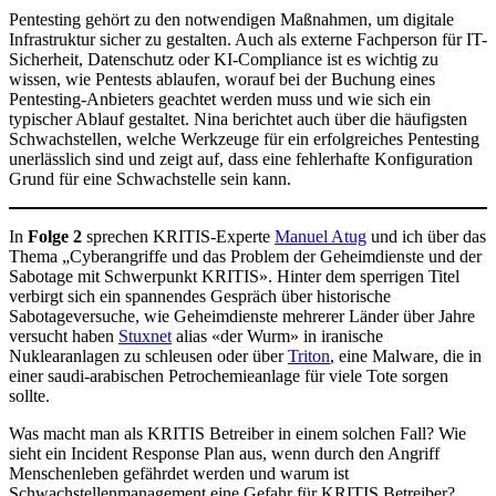
Pentesting gehört zu den notwendigen Maßnahmen, um digitale
Infrastruktur sicher zu gestalten. Auch als externe Fachperson für IT-
Sicherheit, Datenschutz oder KI-Compliance ist es wichtig zu
wissen, wie Pentests ablaufen, worauf bei der Buchung eines
Pentesting-Anbieters geachtet werden muss und wie sich ein
typischer Ablauf gestaltet. Nina berichtet auch über die häufigsten
Schwachstellen, welche Werkzeuge für ein erfolgreiches Pentesting
unerlässlich sind und zeigt auf, dass eine fehlerhafte Konfiguration
Grund für eine Schwachstelle sein kann.
In
Folge 2
sprechen KRITIS-Experte
Manuel Atug
und ich über das
Thema „Cyberangriffe und das Problem der Geheimdienste und der
Sabotage mit Schwerpunkt KRITIS». Hinter dem sperrigen Titel
verbirgt sich ein spannendes Gespräch über historische
Sabotageversuche, wie Geheimdienste mehrerer Länder über Jahre
versucht haben
Stuxnet
alias «der Wurm» in iranische
Nuklearanlagen zu schleusen oder über
Triton
, eine Malware, die in
einer saudi-arabischen Petrochemieanlage für viele Tote sorgen
sollte.
Was macht man als KRITIS Betreiber in einem solchen Fall? Wie
sieht ein Incident Response Plan aus, wenn durch den Angriff
Menschenleben gefährdet werden und warum ist
Schwachstellenmanagement eine Gefahr für KRITIS Betreiber?