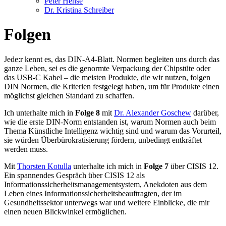
Peter Hense
Dr. Kristina Schreiber
Folgen
Jede:r kennt es, das DIN-A4-Blatt. Normen begleiten uns durch das
ganze Leben, sei es die genormte Verpackung der Chipstüte oder
das USB-C Kabel – die meisten Produkte, die wir nutzen, folgen
DIN Normen, die Kriterien festgelegt haben, um für Produkte einen
möglichst gleichen Standard zu schaffen.
Ich unterhalte mich in
Folge 8
mit
Dr. Alexander Goschew
darüber,
wie die erste DIN-Norm entstanden ist, warum Normen auch beim
Thema Künstliche Intelligenz wichtig sind und warum das Vorurteil,
sie würden Überbürokratisierung fördern, unbedingt entkräftet
werden muss.
Mit
Thorsten Kotulla
unterhalte ich mich in
Folge 7
über CISIS 12.
Ein spannendes Gespräch über CISIS 12 als
Informationssicherheitsmanagementsystem, Anekdoten aus dem
Leben eines Informationssicherheitsbeauftragten, der im
Gesundheitssektor unterwegs war und weitere Einblicke, die mir
einen neuen Blickwinkel ermöglichen.