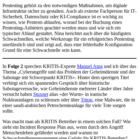
Pentesting gehört zu den notwendigen Maßnahmen, um digitale
Infrastruktur sicher zu gestalten. Auch als externe Fachperson für IT-
Sicherheit, Datenschutz oder KI-Compliance ist es wichtig zu
wissen, wie Pentests ablaufen, worauf bei der Buchung eines
Pentesting-Anbieters geachtet werden muss und wie sich ein
typischer Ablauf gestaltet. Nina berichtet auch über die häufigsten
Schwachstellen, welche Werkzeuge für ein erfolgreiches Pentesting
unerlässlich sind und zeigt auf, dass eine fehlerhafte Konfiguration
Grund für eine Schwachstelle sein kann.
In
Folge 2
sprechen KRITIS-Experte
Manuel Atug
und ich über das
Thema „Cyberangriffe und das Problem der Geheimdienste und der
Sabotage mit Schwerpunkt KRITIS». Hinter dem sperrigen Titel
verbirgt sich ein spannendes Gespräch über historische
Sabotageversuche, wie Geheimdienste mehrerer Länder über Jahre
versucht haben
Stuxnet
alias «der Wurm» in iranische
Nuklearanlagen zu schleusen oder über
Triton
, eine Malware, die in
einer saudi-arabischen Petrochemieanlage für viele Tote sorgen
sollte.
Was macht man als KRITIS Betreiber in einem solchen Fall? Wie
sieht ein Incident Response Plan aus, wenn durch den Angriff
Menschenleben gefährdet werden und warum ist
Schwachstellenmanagement eine Gefahr für KRITIS Betreiber?