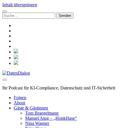
Inhalt überspringen
Suchen
nach:
linkedin
rss
github
hacker-
news
mastodon
social_icon_custom_1
social_icon_custom_2
social_icon_custom_3
DatenDialog
Ihr Podcast für KI-Compliance, Datenschutz und IT-Sicherheit
Folgen
About
Gäste & Gästinnen
Tom Braegelmann
Manuel Atug – „HonkHase“
Nina Wagner