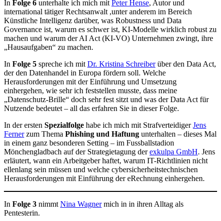
In
Folge 6
unterhalte ich mich mit
Peter Hense
, Autor und
international tätiger Rechtsanwalt ,unter anderem im Bereich
Künstliche Intelligenz darüber, was Robustness und Data
Governance ist, warum es schwer ist, KI-Modelle wirklich robust zu
machen und warum der AI Act (KI-VO) Unternehmen zwingt, ihre
„Hausaufgaben“ zu machen.
In
Folge 5
spreche ich mit
Dr. Kristina Schreiber
über den Data Act,
der den Datenhandel in Europa fördern soll. Welche
Herausforderungen mit der Einführung und Umsetzung
einhergehen, wie sehr ich feststellen musste, dass meine
„Datenschutz-Brille“ doch sehr fest sitzt und was der Data Act für
Nutzende bedeutet – all das erfahren Sie in dieser Folge.
In der ersten
Spezialfolge
habe ich mich mit Strafverteidiger
Jens
Ferner
zum Thema
Phishing und Haftung
unterhalten – dieses Mal
in einem ganz besonderen Setting – im Fussballstadion
Mönchengladbach auf der Strategietagung der
exkulpa GmbH
. Jens
erläutert, wann ein Arbeitgeber haftet, warum IT-Richtlinien nicht
ellenlang sein müssen und welche cybersicherheitstechnischen
Herausforderungen mit Einführung der eRechnung einhergehen.
In
Folge 3
nimmt
Nina Wagner
mich in in ihren Alltag als
Pentesterin.