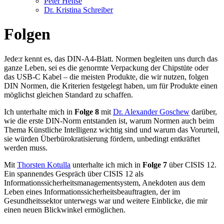
Peter Hense
Dr. Kristina Schreiber
Folgen
Jede:r kennt es, das DIN-A4-Blatt. Normen begleiten uns durch das
ganze Leben, sei es die genormte Verpackung der Chipstüte oder
das USB-C Kabel – die meisten Produkte, die wir nutzen, folgen
DIN Normen, die Kriterien festgelegt haben, um für Produkte einen
möglichst gleichen Standard zu schaffen.
Ich unterhalte mich in
Folge 8
mit
Dr. Alexander Goschew
darüber,
wie die erste DIN-Norm entstanden ist, warum Normen auch beim
Thema Künstliche Intelligenz wichtig sind und warum das Vorurteil,
sie würden Überbürokratisierung fördern, unbedingt entkräftet
werden muss.
Mit
Thorsten Kotulla
unterhalte ich mich in
Folge 7
über CISIS 12.
Ein spannendes Gespräch über CISIS 12 als
Informationssicherheitsmanagementsystem, Anekdoten aus dem
Leben eines Informationssicherheitsbeauftragten, der im
Gesundheitssektor unterwegs war und weitere Einblicke, die mir
einen neuen Blickwinkel ermöglichen.