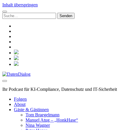
Inhalt überspringen
Suchen
nach:
linkedin
rss
github
hacker-
news
mastodon
social_icon_custom_1
social_icon_custom_2
social_icon_custom_3
DatenDialog
Ihr Podcast für KI-Compliance, Datenschutz und IT-Sicherheit
Folgen
About
Gäste & Gästinnen
Tom Braegelmann
Manuel Atug – „HonkHase“
Nina Wagner