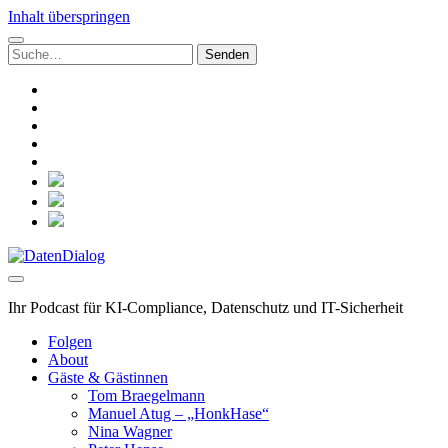
Inhalt überspringen
Suchen
nach:
linkedin
rss
github
hacker-
news
mastodon
social_icon_custom_1
social_icon_custom_2
social_icon_custom_3
DatenDialog
Ihr Podcast für KI-Compliance, Datenschutz und IT-Sicherheit
Folgen
About
Gäste & Gästinnen
Tom Braegelmann
Manuel Atug – „HonkHase“
Nina Wagner